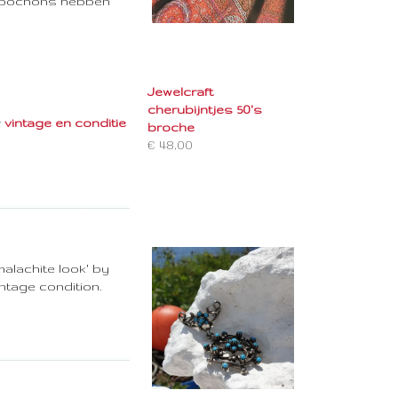
 cabochons hebben
Jewelcraft
cherubijntjes 50's
r
vintage en conditie . . . .
broche
€ 48,00
alachite look' by
intage condition.