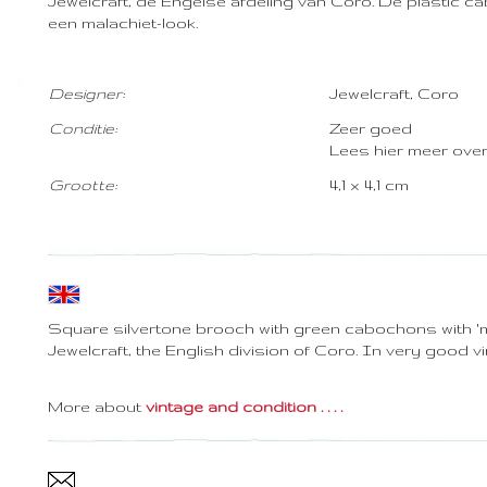
Jewelcraft, de Engelse afdeling van Coro. De plastic
een malachiet-look.
Designer:
Jewelcraft, Coro
Con
ditie:
Zeer goed
Lees hier meer ove
G
rootte:
4,1 x 4,1 cm
Square silvertone brooch with green cabochons with 'm
Jewelcraft, the English division of Coro. In very good v
More about
vintage and condition . . . .