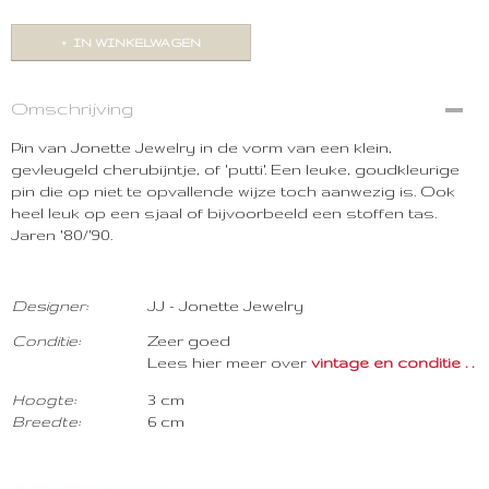
IN WINKELWAGEN
Omschrijving
Pin van Jonette Jewelry in de vorm van een klein,
gevleugeld cherubijntje, of 'putti'. Een leuke, goudkleurige
pin die op niet te opvallende wijze toch aanwezig is. Ook
heel leuk op een sjaal of bijvoorbeeld een stoffen tas.
Jaren '80/'90.
Designer:
JJ - Jonette Jewelry
Con
ditie:
Zeer goed
Lees hier meer over
vintage en conditie . . . .
Hoogte:
3 cm
Breedte:
6 cm