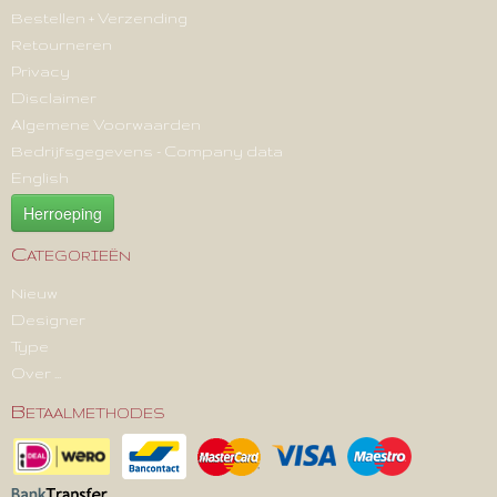
Bestellen + Verzending
Retourneren
Privacy
Disclaimer
Algemene Voorwaarden
Bedrijfsgegevens - Company data
English
Herroeping
Categorieën
Nieuw
Designer
Type
Over ...
Betaalmethodes