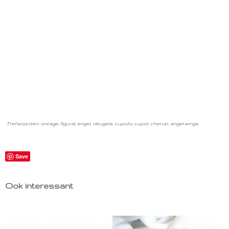
Trefwoorden: vintage, figural, engel, vleugels, cupido, cupid, cherub, angel wings
Save
Ook interessant