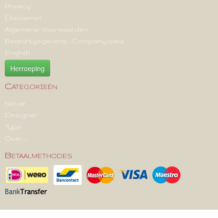
Privacy
Disclaimer
Algemene Voorwaarden
Bedrijfsgegevens - Company data
English
Herroeping
Categorieën
Nieuw
Designer
Type
Over ...
Betaalmethodes