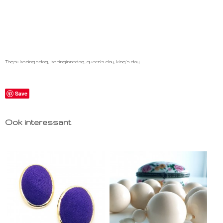
Tags: koningsdag, koninginnedag, queen's day, king's day
Save
Ook interessant