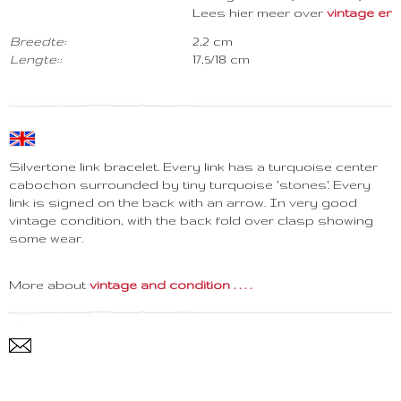
Lees hier meer over
vintage en co
Breedte:
2,2 cm
Lengte::
17,5/18 cm
Silvertone link bracelet. Every link has a turquoise center
cabochon surrounded by tiny turquoise 'stones'. Every
link is signed on the back with an arrow. In very good
vintage condition, with the back fold over clasp showing
some wear.
More about
vintage and condition . . . .