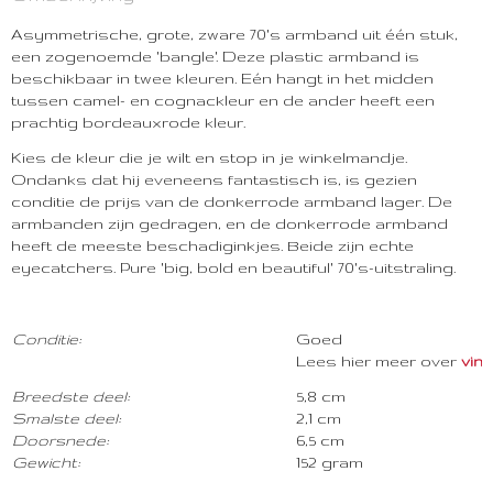
1401-87
Asymmetrische, grote, zware 70's armband uit één stuk,
een zogenoemde 'bangle'. Deze plastic armband is
beschikbaar in twee kleuren. Eén hangt in het midden
tussen camel- en cognackleur en de ander heeft een
prachtig bordeauxrode kleur.
Kies de kleur die je wilt en stop in je winkelmandje.
Ondanks dat hij eveneens fantastisch is, is gezien
conditie de prijs van de donkerrode armband lager. De
armbanden zijn gedragen, en de donkerrode armband
heeft de meeste beschadiginkjes. Beide zijn echte
eyecatchers. Pure 'big, bold en beautiful' 70's-uitstraling.
Con
ditie:
Goed
Lees hier meer over
vint
Breedste deel:
5,8 cm
Smalste deel:
2,1 cm
Doorsnede:
6,5 cm
Gewicht:
152 gram