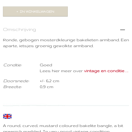
IN WINKELWAGEN
Omschrijving
Ronde, gebogen mosterdkleurige bakelieten armband. Een
aparte, ietsjes groenig gewolkte armband.
Con
ditie:
Goed
Lees hier meer over
vintage en conditie . . . .
Doorsnede:
+/- 6,2 cm
Breedte:
0,9 cm
A round, curved, mustard coloured bakelite bangle, a bit
greenish marbled. In very good vintage condition.