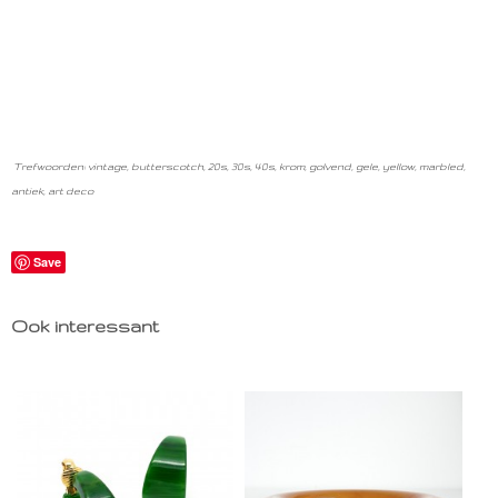
Trefwoorden: vintage, butterscotch, 20s, 30s, 40s, krom, golvend, gele, yellow, marbled,
antiek, art deco
Save
Ook interessant