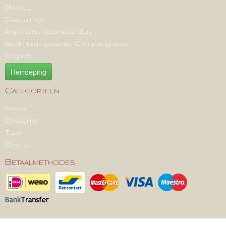
Privacy
Disclaimer
Algemene Voorwaarden
Bedrijfsgegevens - Company data
English
Herroeping
Categorieën
Nieuw
Designer
Type
Over ...
Betaalmethodes