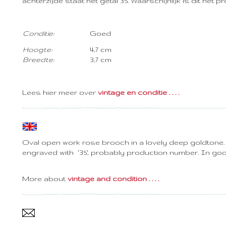
achterzijde staat het getal 35. Waarschijnlijk is dit het
Conditie:
Goed
Hoogte:
4,7 cm
Breedte:
3,7 cm
Lees hier meer over
vintage en conditie . . . .
Oval open work rose brooch in a lovely deep goldtone. 
engraved with '35', probably production number. In goo
More about
vintage and condition . . . .