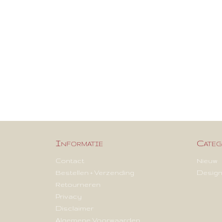
Informatie
Categ
Contact
Nieuw
Bestellen + Verzending
Design
Retourneren
Privacy
Disclaimer
Algemene Voorwaarden