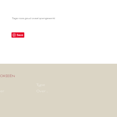
Tags roos goud ovaal opengewerkt
Save
orieën
Type
er
Over ...