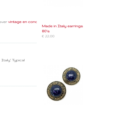
 over
vintage en conditie . . . .
Made in Italy earrings
80's
€ 22,00
taly'. Typical