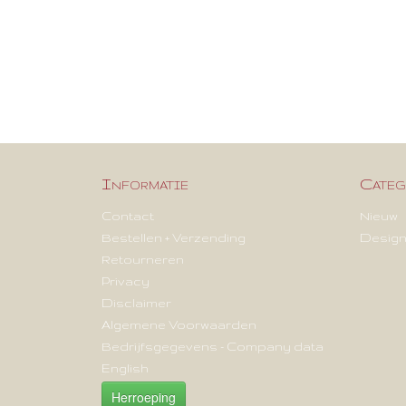
Informatie
Categ
Contact
Nieuw
Bestellen + Verzending
Design
Retourneren
Privacy
Disclaimer
Algemene Voorwaarden
Bedrijfsgegevens - Company data
English
Herroeping