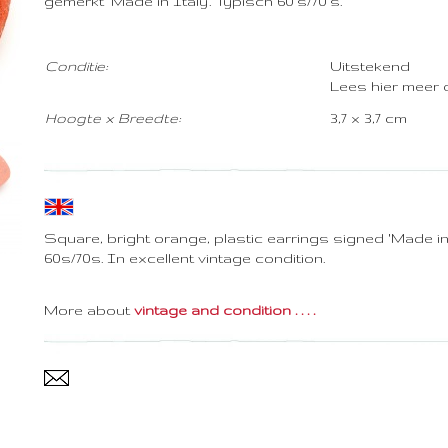
gemerkt 'Made in Italy'. Typisch 60's/70's.
Conditie:
Uitstekend
Lees hier meer
Hoogte x Breedte:
3,7 x 3,7 cm
Square, bright orange, plastic earrings signed 'Made in I
60s/70s. In excellent vintage condition.
More about
vintage and condition . . . .