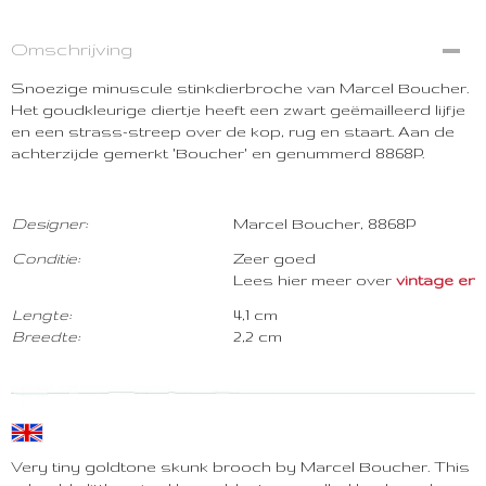
Omschrijving
Snoezige minuscule stinkdierbroche van Marcel Boucher.
Het goudkleurige diertje heeft een zwart geëmailleerd lijfje
en een strass-streep over de kop, rug en staart. Aan de
achterzijde gemerkt 'Boucher' en genummerd 8868P.
Designer:
Marcel Boucher, 8868P
Conditie:
Zeer goed
Lees hier meer over
vintage en co
Lengte:
4,1 cm
Breedte:
2,2 cm
Very tiny goldtone skunk brooch by Marcel Boucher. This