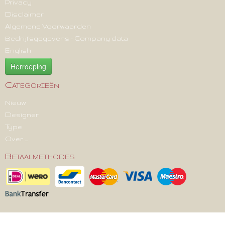
Privacy
Disclaimer
Algemene Voorwaarden
Bedrijfsgegevens - Company data
English
Herroeping
Categorieën
Nieuw
Designer
Type
Over ...
Betaalmethodes