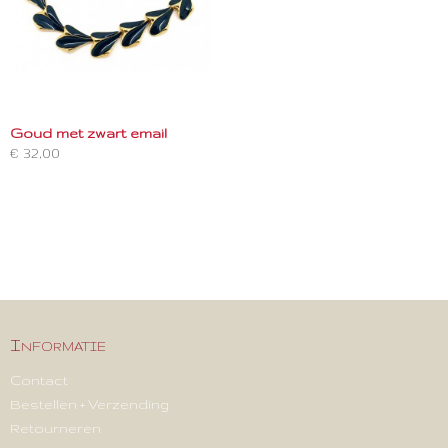
Goud met zwart email
€ 32,00
Informatie
Contact
Bestellen + Verzending
Retourneren