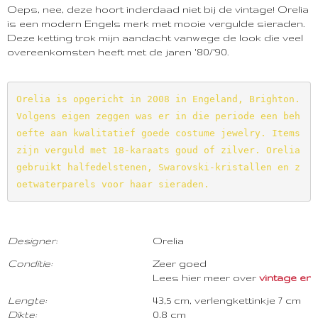
Oeps, nee, deze hoort inderdaad niet bij de vintage! Orelia
is een modern Engels merk met mooie vergulde sieraden.
Deze ketting trok mijn aandacht vanwege de look die veel
overeenkomsten heeft met de jaren '80/'90.
Orelia is opgericht in 2008 in Engeland, Brighton. 
Volgens eigen zeggen was er in die periode een beh
oefte aan kwalitatief goede costume jewelry. Items 
zijn verguld met 18-karaats goud of zilver. Orelia 
gebruikt halfedelstenen, Swarovski-kristallen en z
oetwaterparels voor haar sieraden.
Designer:
Orelia
Conditie:
Zeer goed
Lees hier meer over
vintage en co
Lengte:
43,5 cm, verlengkettinkje 7 cm
Dikte:
0,8 cm