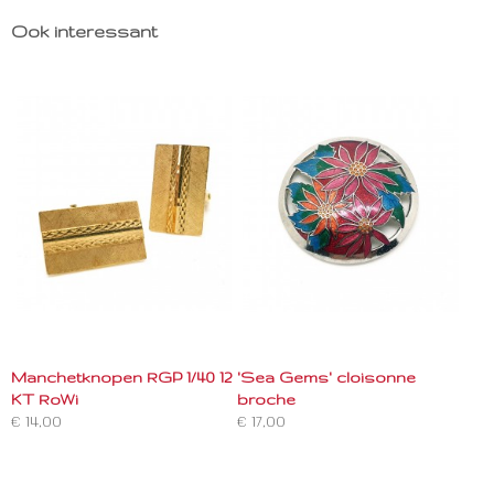
Ook interessant
Manchetknopen RGP 1/40 12
'Sea Gems' cloisonne
KT RoWi
broche
€ 14,00
€ 17,00