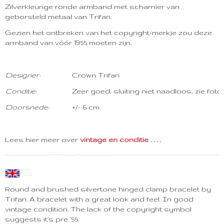
Zilverkleurige ronde armband met scharnier van
geborsteld metaal van Trifari.
Gezien het ontbreken van het copyright-merkje zou deze
armband van vóór 1955 moeten zijn.
Designer:
Crown Trifari
Conditie:
Zeer goed, sluiting niet naadloos, zie foto
Doorsnede:
+/- 6 cm
Lees hier meer over
vintage en conditie . . . .
Round and brushed silvertone hinged clamp bracelet by
Trifari. A bracelet with a great look and feel. In good
vintage condition. The lack of the copyright symbol
suggests it’s pre ’55.