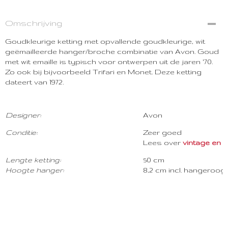
Omschrijving
Goudkleurige ketting met opvallende goudkleurige, wit
geëmailleerde hanger/broche combinatie van Avon. Goud
met wit emaille is typisch voor ontwerpen uit de jaren '70.
Zo ook bij bijvoorbeeld Trifari en Monet. Deze ketting
dateert van 1972.
Designer:
Avon
Con
ditie:
Zeer goed
Lees over
vintage en c
Lengte ketting:
50 cm
Hoogte hanger:
8,2 cm incl. hangeroog