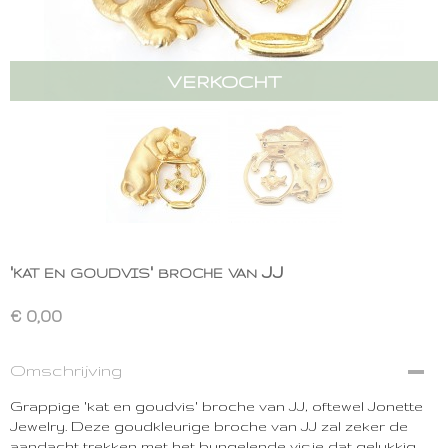
VERKOCHT
'kat en goudvis' broche van JJ
€ 0,00
Omschrijving
Grappige 'kat en goudvis' broche van JJ, oftewel Jonette
Jewelry. Deze goudkleurige broche van JJ zal zeker de
aandacht trekken met het bungelende visje dat gelukkig