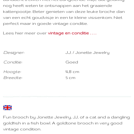
nog heeft weten te ontsnappen aan het graaiende
kattenpootje. Beter genieten van deze leuke broche dan
van een echt goudvisje in een te kleine vissenkom. Niet
perfect maar in goede vintage conditie.
Lees hier meer over
vintage en conditie . . . .
Designer:
J.J. / Jonette Jewelry
Con
ditie:
Goed
Hoogte
:
4,8 cm
Breedte:
5 cm
Fun brooch by Jonette Jewelry, JJ, of a cat and a dangling
goldfish in a fish bowl. A goldtone brooch in very good
vintage condition.