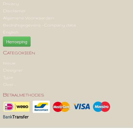
Privacy
Disclaimer
Algemene Voorwaarden
Bedrijfsgegevens - Company data
English
Herroeping
Categorieën
Nieuw
Designer
Type
Over ...
Betaalmethodes