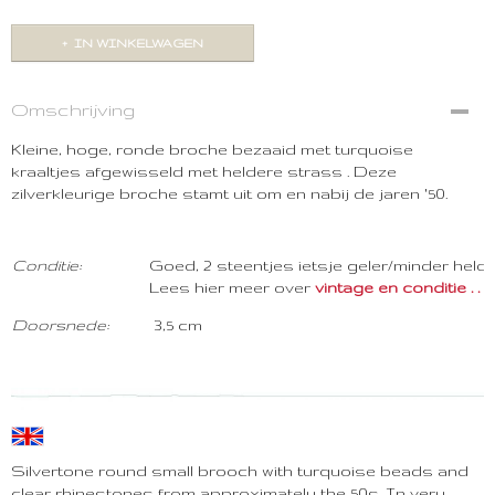
IN WINKELWAGEN
Omschrijving
Kleine, hoge, ronde broche bezaaid met turquoise
kraaltjes afgewisseld met heldere strass . Deze
zilverkleurige broche stamt uit om en nabij de jaren '50.
Con
ditie:
Goed, 2 steentjes ietsje geler/minder held
Lees hier meer over
vintage en conditie . . . .
Doorsnede:
3,5 cm
Silvertone round small brooch with turquoise beads and
clear rhinestones from approximately the 50s. In very