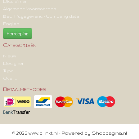
Disclaimer
Algemene Voorwaarden
Bedrijfsgegevens - Company data
English
Herroeping
Categorieën
Nieuw
Designer
Type
Over ...
Betaalmethodes
© 2026 www.bliinkt.nl - Powered by Shoppagina.nl