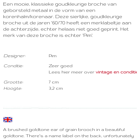
Een mooie, klassieke goudkleurige broche van
geborsteld metaal in de vorm van een
korenhalm/korenaar. Deze sierlijke, goudkleurige
broche uit de jaren '60/'70 heeft een merklabeltje aan
de achterzijde, echter helaas niet goed geprint. Het
merk van deze broche is echter 'Pim'.
Designer:
Pim
Con
ditie:
Zeer goed
Lees hier meer over
vintage en conditie . .
Grootte:
7 cm
Hoogte:
3,2 cm
A brushed goldtone ear of grain brooch in a beautiful
goldtone. There's a name label on the back, unfortunately