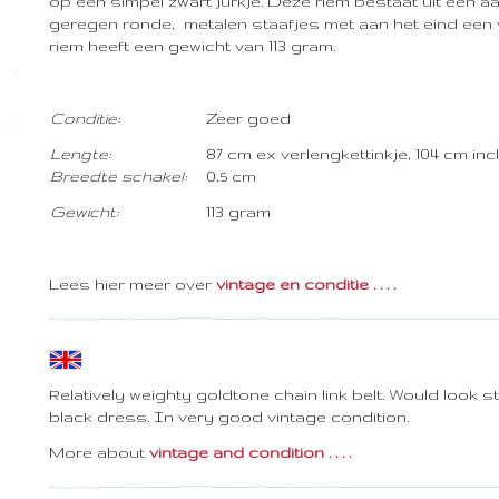
op een simpel zwart jurkje. Deze riem bestaat uit een aa
geregen ronde, metalen staafjes met aan het eind een v
riem heeft een gewicht van 113 gram.
Conditie:
Zeer goed
Lengte:
87 cm ex verlengkettinkje, 104 cm inc
Breedte schakel:
0,5 cm
Gewicht:
113 gram
Lees hier meer over
vintage en conditie . . . .
Relatively weighty goldtone chain link belt. Would look 
black dress. In very good vintage condition.
More about
vintage and condition . . . .