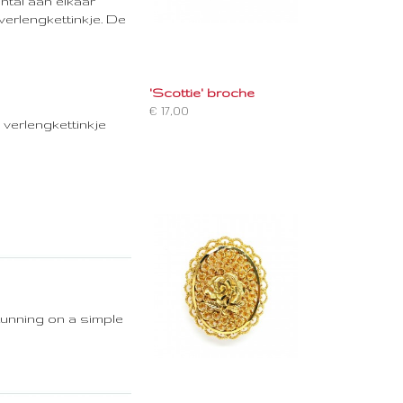
ntal aan elkaar
erlengkettinkje. De
'Scottie' broche
€ 17,00
l verlengkettinkje
stunning on a simple