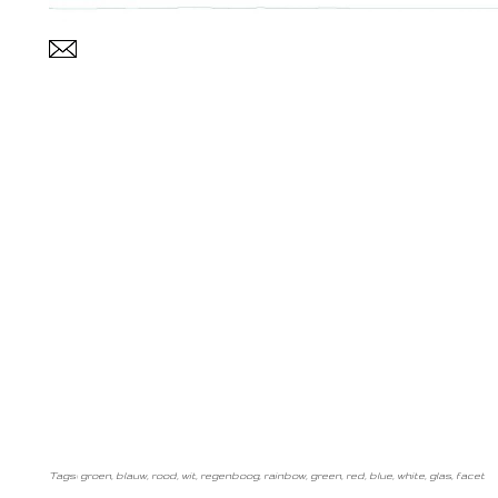
Tags: groen, blauw, rood, wit, regenboog, rainbow, green, red, blue, white, glas, facet