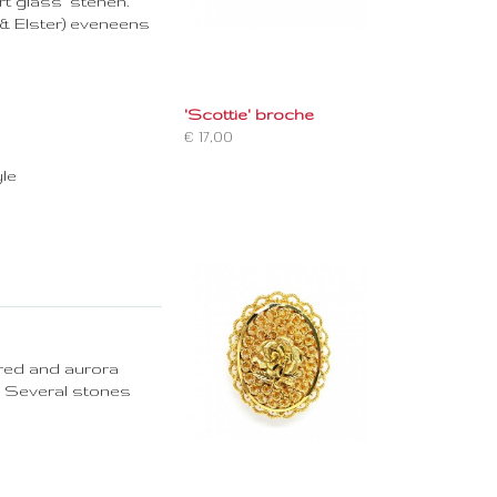
t glass' stenen.
 & Elster) eveneens
'Scottie' broche
€ 17,00
le
oured and aurora
. Several stones