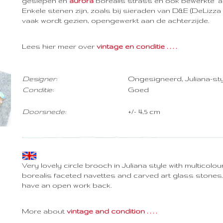
geslepen en
aurora
borealis strass en ook bewerkte 'ar
Enkele stenen zijn, zoals bij sieraden van D&E (DeLizza
vaak wordt gezien, opengewerkt aan de achterzijde.
Lees hier meer over
vintage en conditie . . . .
Designer:
Ongesigneerd, Juliana-sty
Conditie:
Goed
Doorsnede:
+/- 4,5 cm
Very lovely circle brooch in Juliana style with multicol
borealis faceted navettes and carved art glass stones
have an open work back.
More about
vintage and condition . . . .