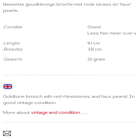
Bewerkte goudkleurige broche met rode strass en 'faux'
pearls.
Conditie:
Goed
Lees hier meer over
vi
Lengte:
4,1 cm
Breedte:
3,8 cm
Gewicht:
25 gram
Goldtone brooch with red rhinestones and faux pearsl. In
good vintage condition.
More about
vintage and condition . . . .