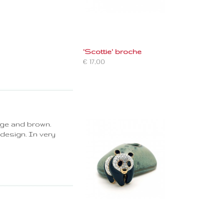
'Scottie' broche
€ 17,00
eige and brown.
 design. In very