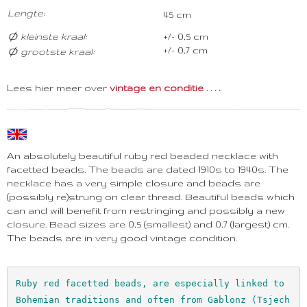
Lengte
:
45 cm
ø
kleinste kraal:
+/- 0,5 cm
ø
+/- 0,7 cm
grootste kraal:
Lees hier meer over
vintage en conditie . . . .
An absolutely beautiful ruby red beaded necklace with
facetted beads. The beads are dated 1910s to 1940s. The
necklace has a very simple closure and beads are
(possibly re)strung on clear thread. Beautiful beads which
can and will benefit from restringing and possibly a new
closure. Bead sizes are 0,5 (smallest) and 0,7 (largest) cm.
The beads are in very good vintage condition.
Ruby red facetted beads, are especially linked to 
Bohemian traditions and often from Gablonz (Tsjech