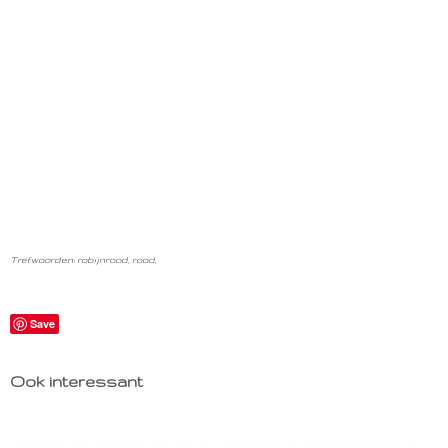
Trefwoorden: robijnrood, rood,
Save
Ook interessant