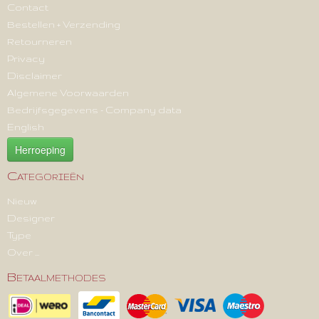
Contact
Bestellen + Verzending
Retourneren
Privacy
Disclaimer
Algemene Voorwaarden
Bedrijfsgegevens - Company data
English
Herroeping
Categorieën
Nieuw
Designer
Type
Over ...
Betaalmethodes