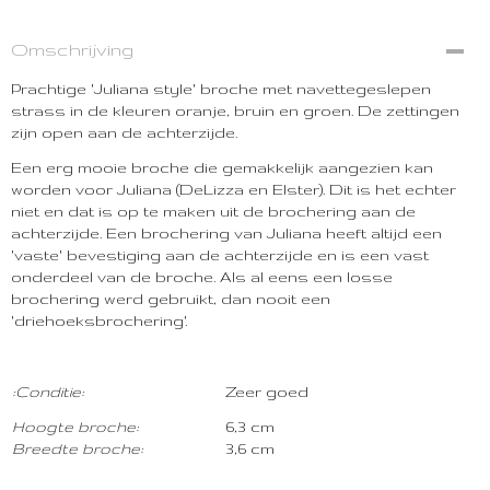
Omschrijving
Prachtige 'Juliana style' broche met navettegeslepen
strass in de kleuren oranje, bruin en groen. De zettingen
zijn open aan de achterzijde.
Een erg mooie broche die gemakkelijk aangezien kan
worden voor Juliana (DeLizza en Elster). Dit is het echter
niet en dat is op te maken uit de brochering aan de
achterzijde. Een brochering van Juliana heeft altijd een
'vaste' bevestiging aan de achterzijde en is een vast
onderdeel van de broche. Als al eens een losse
brochering werd gebruikt, dan nooit een
'driehoeksbrochering'.
:
Conditie:
Zeer goed
Hoogte broche:
6,3 cm
Breedte broche:
3,6 cm