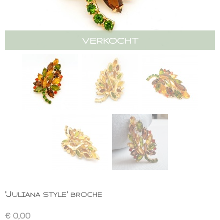
VERKOCHT
'Juliana style' broche
€ 0,00