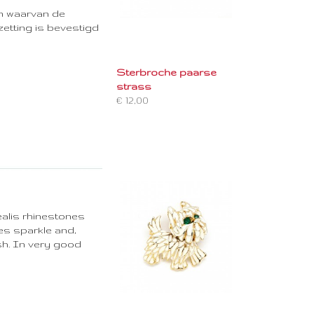
en waarvan de
zetting is bevestigd
Sterbroche paarse
strass
€ 12,00
ealis rhinestones
es sparkle and,
ish. In very good