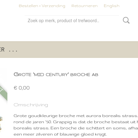
Bestellen + Verzending
Retourneren
English
ER ...
HT
Grote 'mid century' broche ab
€ 0,00
Omschrijving
Grote goudkleurige broche met aurora borealis strass. 
rond de jaren '50. Grappig is dat de broche bestaat uit
borealis strass. Een broche die schittert en soms, afhank
een meer zilveren of blauwige gloed krijgt.