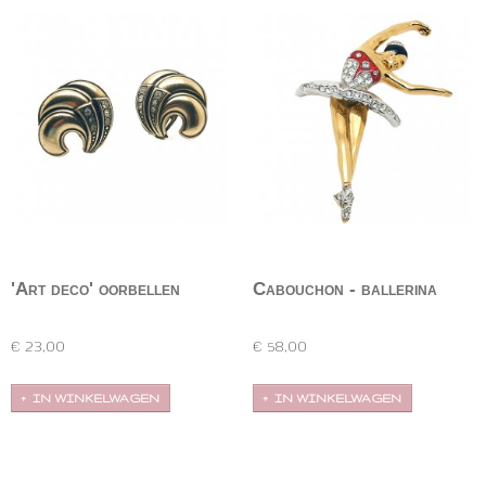
'Art deco' oorbellen
Cabouchon - ballerina
broche
Bronskleurige art deco-stijl oorbellen met strass.
Prachtig gestileerde broche van een ballerina van
Conditie:…
het merk…
€ 23,00
€ 58,00
IN WINKELWAGEN
IN WINKELWAGEN