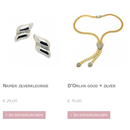
Napier zilverkleurige
D'Orlan goud + zilver
oorbellen
ketting
Glad zilverkleurige stekers van Napier. Designer:
Geborsteld en vergulde ketting van D'Orlan met
Conditie:…
strass. De…
€ 29,00
€ 79,00
IN WINKELWAGEN
IN WINKELWAGEN