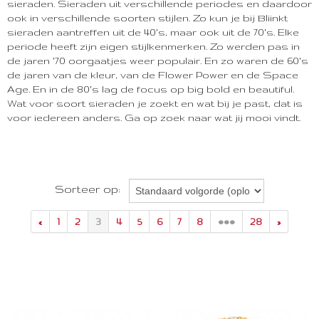
parure
sieraden. Sieraden uit verschillende periodes en daardoor
ook in verschillende soorten stijlen. Zo kun je bij Bliinkt
overig
sieraden aantreffen uit de 40's, maar ook uit de 70's. Elke
periode heeft zijn eigen stijlkenmerken. Zo werden pas in
de jaren '70 oorgaatjes weer populair. En zo waren de 60's
de jaren van de kleur, van de Flower Power en de Space
Age. En in de 80's lag de focus op big bold en beautiful.
Wat voor soort sieraden je zoekt en wat bij je past, dat is
voor iedereen anders. Ga op zoek naar wat jij mooi vindt.
Sorteer op:
«
1
2
3
4
5
6
7
8
•••
28
»