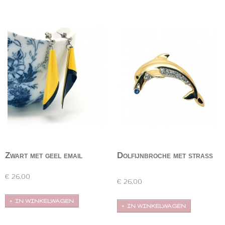
Zwart met geel email
Dolfijnbroche met strass
oorbellen
Superleuke 60's/70's geel en zwart geëmailleerde…
Goudkleurige dolfijnbroche met een buikje vol
heldere…
€ 26,00
€ 26,00
IN WINKELWAGEN
IN WINKELWAGEN