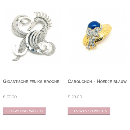
Gigantische feniks broche
Cabouchon - Hoedje blauw
met strass broche
Gigantische zilverkleurige broche in de vorm van
Snoezige, kleine, goudkleurige broche in de vorm
een feniks.…
van een…
€ 67,00
€ 29,00
IN WINKELWAGEN
IN WINKELWAGEN