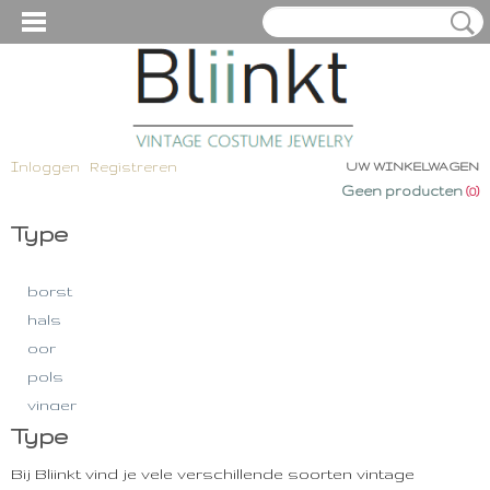
Inloggen
Registreren
UW WINKELWAGEN
Geen producten
(0)
Type
borst
hals
oor
pols
vinger
Type
- - - - -
demi-parure
Bij Bliinkt vind je vele verschillende soorten vintage