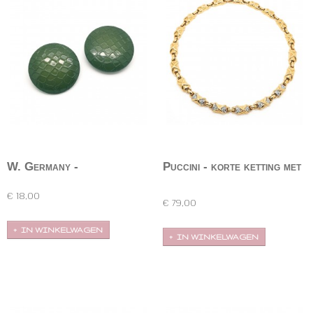
W. Germany -
Puccini - korte ketting met
donkergroene clips
strass
Donkergroene, ronde, plastic clipoorbellen met…
Korte, vergulde ketting met heldere strass van
Puccini. De…
€ 18,00
€ 79,00
IN WINKELWAGEN
IN WINKELWAGEN