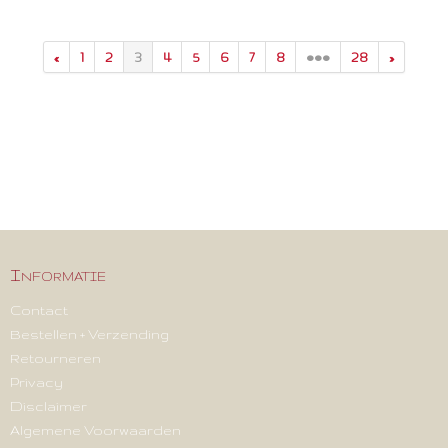
«
1
2
3
4
5
6
7
8
•••
28
»
oorbellen, armbanden, kettingen, brohes en ringen uit de 30's, 40's. 50's, 60's, 70's,
80's, 90's
Informatie
Contact
Bestellen + Verzending
Retourneren
Privacy
Disclaimer
Algemene Voorwaarden