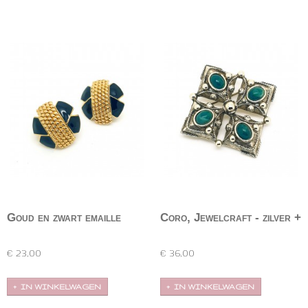
Goud en zwart emaille
Coro, Jewelcraft - zilver +
oorbellen
groen broche
Ronde goudkleurige oorbellen met zwart email. De
Zilverkleurige, vierkante broche met groene, ovale
clips…
cabochons…
€ 23,00
€ 36,00
IN WINKELWAGEN
IN WINKELWAGEN