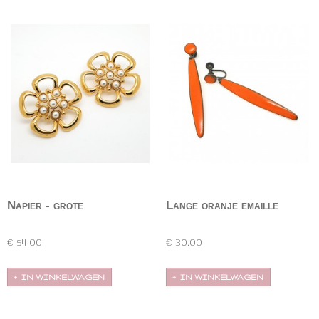
Napier - grote
Lange oranje emaille
bloemoorbellen parels
oorbellen
Grote bloemvormige stekers van Napier. Deze
Prachtig 'slanke', lange oranje geëmailleerde
glanzend…
oorbellen…
€ 54,00
€ 30,00
IN WINKELWAGEN
IN WINKELWAGEN