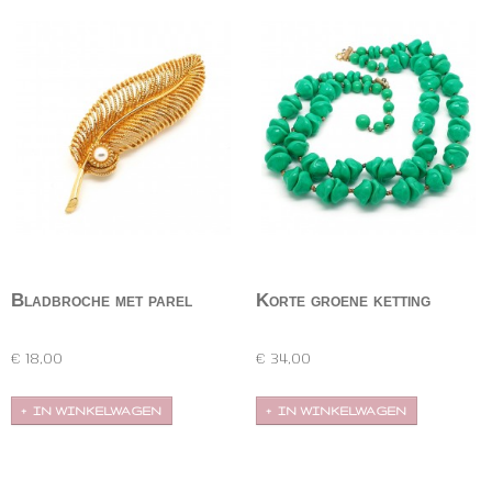
Bladbroche met parel
Korte groene ketting
vintage
Goudkleurige opengewerkte bladbroche met 'faux'
Korte groene ketting met twee rijen onregelmatig
parel.…
gevormde…
€ 18,00
€ 34,00
IN WINKELWAGEN
IN WINKELWAGEN