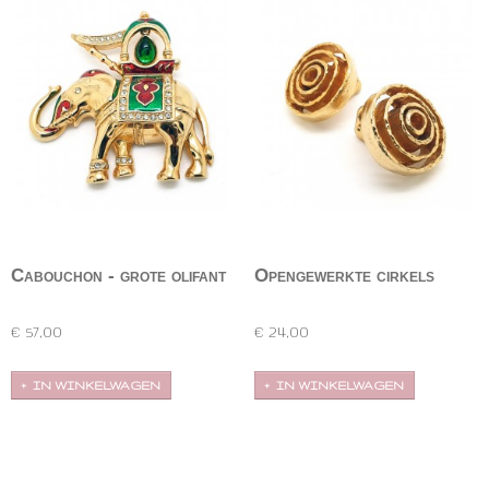
Cabouchon - grote olifant
Opengewerkte cirkels
broche
oorbellen
Indrukwekkende olifantbroche van Cabouchon
Opengewerkte cirkels, clipoorbellen in goudkleur.
met groen en rood…
De clip is…
€ 57,00
€ 24,00
IN WINKELWAGEN
IN WINKELWAGEN