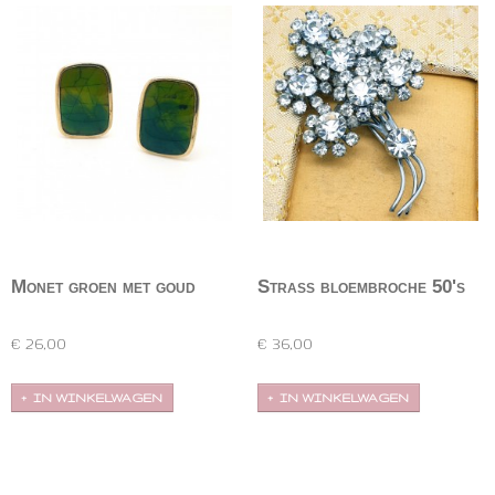
Monet groen met goud
Strass bloembroche 50's
oorbellen
Rechthoekige, niet te grote oorbellen met gewolkt
Bloembroche met heldere strass, omstreeks
en…
jaren '50.…
€ 26,00
€ 36,00
IN WINKELWAGEN
IN WINKELWAGEN