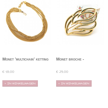
Monet 'multichain' ketting
Monet broche -
opengewerkt blad
Een zogenoemde 'multichain' ketting van Monet.
Opengewerkte bladbroche van Monet. Een
Opvallende,…
eenvoudige,…
€ 59,00
€ 29,00
IN WINKELWAGEN
IN WINKELWAGEN