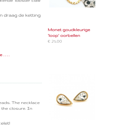
kende 'lobster claw'
en draag de ketting
Monet goudkleurige
'loop' oorbellen
€ 25,00
 . . .
beads. The necklace
 the closure. In
elet!