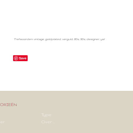
Trefwoorden: vintage, goldplated, verguld, 80s, 90s, designer, ysl
Save
orieën
Type
er
Over ...