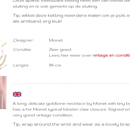
Deze aparte, kwetsbare ketting heeft een van Monet be
sluiting en is ook gemerkt op de sluiting.
Tip, wikkel deze ketting meerdere malen om je pols 
als armband, erg leuk!
Designer:
Monet
Con
ditie:
Zeer goed
Lees hier meer over
vintage en conditie .
Lengte:
94 cm
A long, delicate goldtone necklace by Monet with tiny 
has a for Monet typical lobster claw closure. Signed on
very good vintage condition.
Tip, wrap around the wrist and wear as a lovely brac