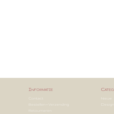
Informatie
Categ
Contact
Nieuw
Bestellen + Verzending
Design
Retourneren