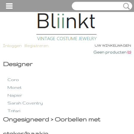
Inloggen
Registreren
UW WINKELWAGEN
Geen producten
(0)
Designer
Coro
Monet
Napier
Sarah Coventry
Trifari
Ongesigneerd > Oorbellen met
Overige Designers
- -- --- ---- ---- ------
steker/haakje