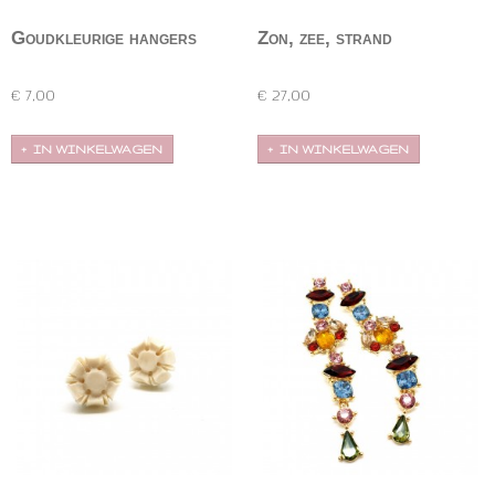
Goudkleurige hangers
Zon, zee, strand
schelpoorbellen
Tere goudkleurige hangers met bovenaan een
Erg leuke schelpoorbellen met de aurora borealis-
strikje. Heel…
strass,…
€ 7,00
€ 27,00
IN WINKELWAGEN
IN WINKELWAGEN