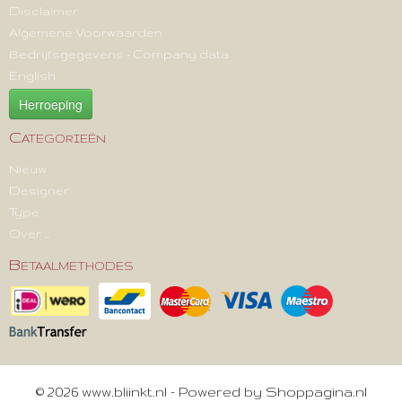
Disclaimer
Algemene Voorwaarden
Bedrijfsgegevens - Company data
English
Herroeping
Categorieën
Nieuw
Designer
Type
Over ...
Betaalmethodes
© 2026 www.bliinkt.nl - Powered by Shoppagina.nl