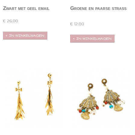
Zwart met geel email
Groene en paarse strass
oorbellen
Superleuke 60's/70's geel en zwart geëmailleerde…
Goudkleurige stekers met amethist en
smaragdgroene strass.…
€ 26,00
€ 12,00
IN WINKELWAGEN
IN WINKELWAGEN