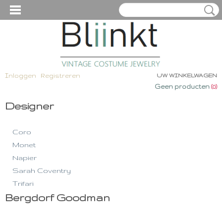
Inloggen
Registreren
UW WINKELWAGEN
Geen producten
(0)
Designer
Coro
Monet
Napier
Sarah Coventry
Trifari
Bergdorf Goodman
Overige Designers
Accessocraft