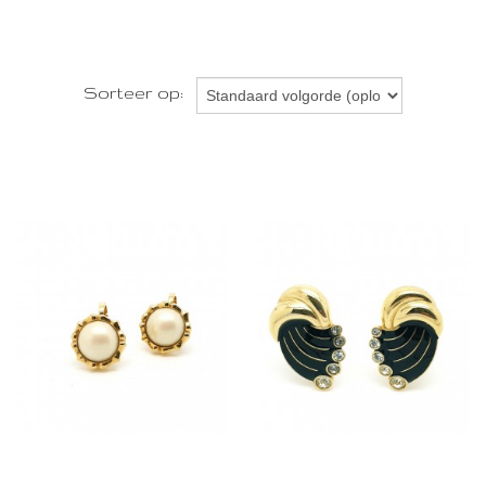
AJC
Alexis Bittar
ART
Attwood & Sawyer
Sorteer op:
Austria
Avon
B. David
B.S.K.
BeauJewels
BG Bergdorf Goodman
Biche de Bere
Bill Skinner
Bond Boyd
Buch + Deichmann Denmark
Bugbee & Niles - B.N.
Butler & Wilson
C.R. Co (Charles Reis)
Cabouchon