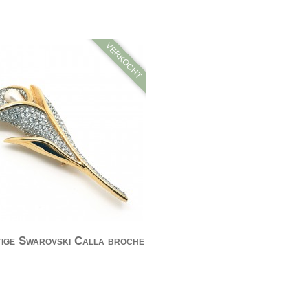
VERKOCHT
ige Swarovski Calla broche
lla broche van Swarovski. Goudkleurige broche…