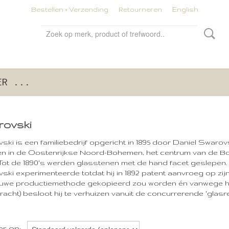
Bestellen + Verzending
Retourneren
English
ER ...
ovski
ki is een familiebedrijf opgericht in 1895 door Daniel Swarovs
n in de Oostenrijkse Noord-Bohemen, het centrum van de Bo
 Tot de 1890's werden glasstenen met de hand facet geslepen. 
ki experimenteerde totdat hij in 1892 patent aanvroeg op zijn
ieuwe productiemethode gekopieerd zou worden én vanwege h
racht) besloot hij te verhuizen vanuit de concurrerende 'glasr
er op: