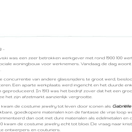
...
ski was een zeer betrokken werkgever met rond 1900 100 werkn
ociale woningbouw voor werknemers. Vandaag de dag woont 
.
e concurrentie van andere glassnijders te groot werd, besloo
eren. Een aparte werkplaats werd ingericht en het duurde enke
 geproduceerd. In 1913 was het bedrijf zover dat het een groo
 het zijn afzetmarkt aanzienlijk vergrootte.
0 kwam de costume jewelry tot leven door iconen als
Gabriëlle
kbare, goedkopere materialen kon de fantasie de vrije loop 
rimenteerd dan ooit met dure materialen als edelmetalen en d
'30 kwam de costume jewelry echt tot bloei. De vraag naar kr
te ontwerpers en couturiers.