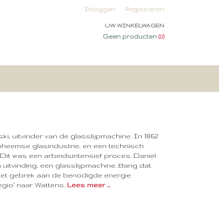
Inloggen
Registreren
UW WINKELWAGEN
Geen producten
(0)
ki, uitvinder van de glasslijpmachine. In 1862
heemse glasindustrie, en een technisch
Dit was een arbeidsintensief proces. Daniel
 uitvinding, een glasslijpmachine. Bang dat
et gebrek aan de benodigde energie
egio' naar Wattens.
Lees meer ...