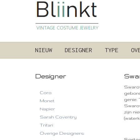
NIEUW
DESIGNER
TYPE
OV
Designer
Swar
Swarovs
Coro
gebore
genie.
Monet
Swarovs
Napier
zijn n
Sarah Coventry
(waterk
Trifari
Overige Designers
Sorte