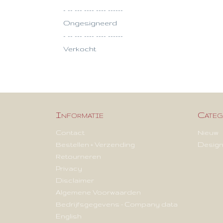
- -- --- ---- ---- ------
Ongesigneerd
- -- --- ---- ---- ------
Verkocht
Informatie
Categ
Contact
Nieuw
Bestellen + Verzending
Design
Retourneren
Privacy
Disclaimer
Algemene Voorwaarden
Bedrijfsgegevens - Company data
English