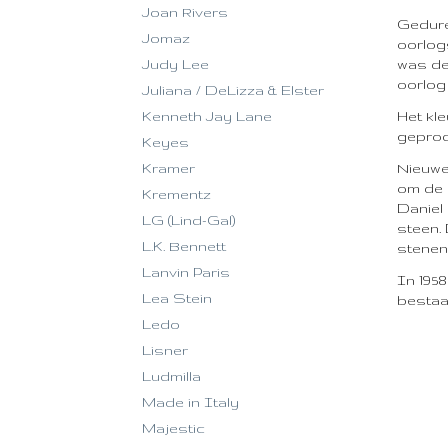
Joan Rivers
Gedure
Jomaz
oorlog
was de
Judy Lee
oorlog
Juliana / DeLizza & Elster
Het kl
Kenneth Jay Lane
geprod
Keyes
Nieuwe
Kramer
om de 
Krementz
Daniel
LG (Lind-Gal)
steen.
L.K. Bennett
stenen
Lanvin Paris
In 1958
Lea Stein
bestaa
Ledo
Lisner
Ludmilla
Made in Italy
Majestic