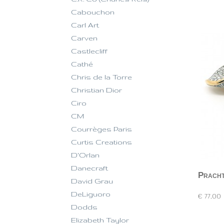
Cabouchon
Carl Art
Carven
Castlecliff
Cathé
Chris de la Torre
Christian Dior
Ciro
CM
Courrèges Paris
Curtis Creations
D'Orlan
Danecraft
Pracht
David Grau
Prachtige Ca
DeLiguoro
€ 77,00
Dodds
Elizabeth Taylor