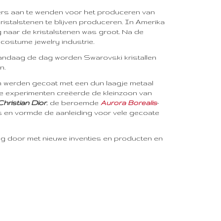
ers aan te wenden voor het produceren van
ristalstenen te blijven produceren. In Amerika
 naar de kristalstenen was groot. Na de
costume jewelry industrie.
 Vandaag de dag worden Swarovski kristallen
n.
en werden gecoat met een dun laagje metaal
re experimenten creëerde de kleinzoon van
Christian Dior
, de beroemde
Aurora Borealis
-
 en vormde de aanleiding voor vele gecoate
ging door met nieuwe inventies en producten en