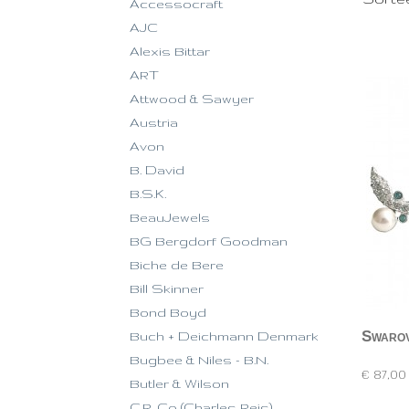
Accessocraft
AJC
Alexis Bittar
ART
Attwood & Sawyer
Austria
Avon
B. David
B.S.K.
BeauJewels
BG Bergdorf Goodman
Biche de Bere
Bill Skinner
Bond Boyd
Swarov
Buch + Deichmann Denmark
Zilverkleuri
Bugbee & Niles - B.N.
€ 87,00
Butler & Wilson
C.R. Co (Charles Reis)