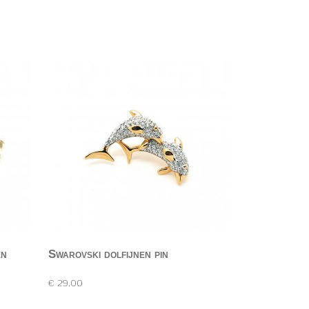
en
Swarovski dolfijnen pin
Snoezige heel kleine pin van Swarovski. De dolfijntjes zijn…
€ 29,00