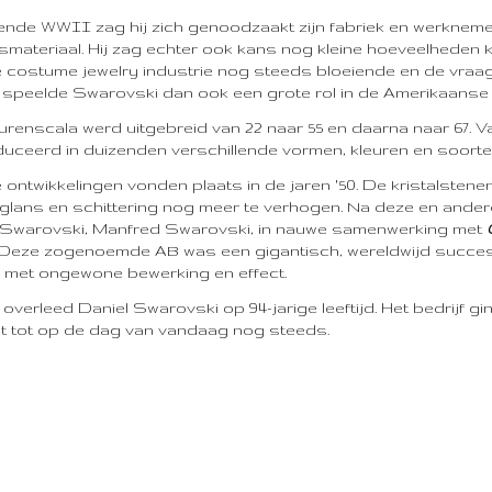
nde WWII zag hij zich genoodzaakt zijn fabriek en werknem
smateriaal. Hij zag echter ook kans nog kleine hoeveelheden k
 costume jewelry industrie nog steeds bloeiende en de vraag
 speelde Swarovski dan ook een grote rol in de Amerikaanse 
eurenscala werd uitgebreid van 22 naar 55 en daarna naar 67.
uceerd in duizenden verschillende vormen, kleuren en soorte
 ontwikkelingen vonden plaats in de jaren '50. De kristalsten
glans en schittering nog meer te verhogen. Na deze en ande
 Swarovski, Manfred Swarovski, in nauwe samenwerking met
 Deze zogenoemde AB was een gigantisch, wereldwijd succes
 met ongewone bewerking en effect.
 overleed Daniel Swarovski op 94-jarige leeftijd. Het bedrijf 
t tot op de dag van vandaag nog steeds.