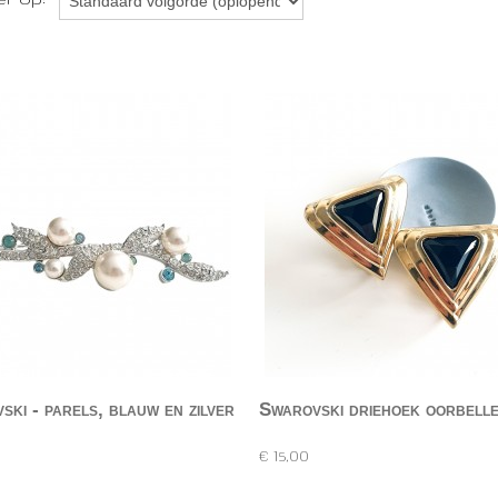
ski - parels, blauw en zilver
Swarovski driehoek oorbell
ge takvormige broche van Swarovski,…
Goudkleurige driehoekvormige oorbellen met zwarte…
€ 15,00