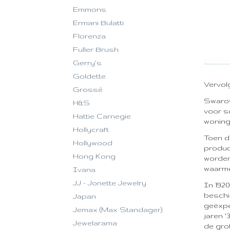
Emmons
Ermani Bulatti
Florenza
Fuller Brush
Gerry's
Goldette
Vervolg 
Grossé
Swarov
H&S
voor s
Hattie Carnegie
woning
Hollycraft
Toen d
Hollywood
produc
Hong Kong
worden
waarmee
Ivana
JJ - Jonette Jewelry
In 192
beschi
Japan
geëxpe
Jemax (Max Standager)
jaren 
Jewelarama
de gro