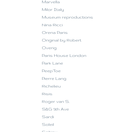
Marvella
Milor Italy
Museum reproductions
Nina Ricci
Orena Paris
Original by Robert
Overig
Paris House London
Park Lane
PeepToe
Pierre Lang
Richelieu
Risis
Roger van S.
S&G 5th Ave
Sardi
Soleil