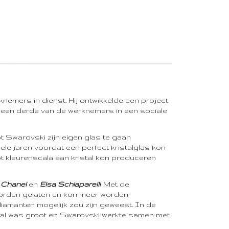
emers in dienst. Hij ontwikkelde een project
een derde van de werknemers in een sociale
t Swarovski zijn eigen glas te gaan
le jaren voordat een perfect kristalglas kon
t kleurenscala aan kristal kon produceren
 Chanel
en
Elsa Schiaparelli
. Met de
worden gelaten en kon meer worden
iamanten mogelijk zou zijn geweest. In de
istal was groot en Swarovski werkte samen met