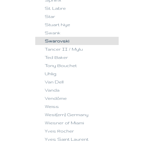
Sphinx
St. Labre
Star
Stuart Nye
Swank
Swarovski
Tancer II / Mylu
Ted Baker
Tony Bouchet
Uhlig
Van Dell
Vanda
Vendôme
Weiss
West(ern) Germany
Wiesner of Miami
Yves Rocher
Yves Saint Laurent